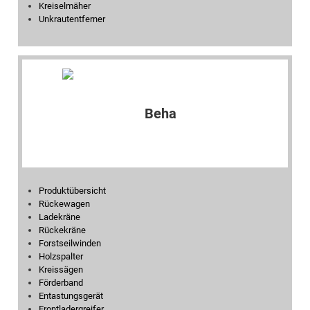
Kreiselmäher
Unkrautentferner
Produktübersicht
Rückewagen
Ladekräne
Rückekräne
Forstseilwinden
Holzspalter
Kreissägen
Förderband
Entastungsgerät
Frontladergreifer