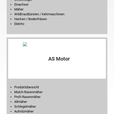
Einachser
Mäher
Wildkrautbürsten / Kehrmaschinen
Hacken / Bodenfräsen
Elektro
Produktübersicht
Mulch-Rasenmäher
Profi-Rasenmäher
Allmäher
Schlegelmäher
Aufsitzmäher