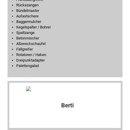
Rückezangen
Bündelmaster
Aufastschere
Baggermulcher
Kegelspalter / Bohrer
Spaltzange
Betonmischer
Allzweckschaufel
Fällgreifer
Rotatoren / Haken
Dreipunktadapter
Palettengabel