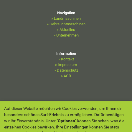
Navigation
» Landmaschinen
» Gebrauchtmaschinen
» Aktuelles
» Unternehmen
Information
» Kontakt
» Impressum
» Datenschutz
» AGB
Auf dieser Website möchten wir Cookies verwenden, um Ihnen ein
besonders schönes Surf-Erlebnis zu ermöglichen. Dafür benötigen
wir Ihr Einverständnis. Unter "
Optionen
" können Sie sehen, was die
einzelnen Cookies bewirken. Ihre Einstellungen können Sie stets