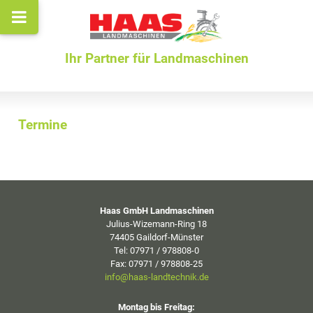
Ihr Partner für Landmaschinen
Termine
Haas GmbH Landmaschinen
Julius-Wizemann-Ring 18
74405 Gaildorf-Münster
Tel: 07971 / 978808-0
Fax: 07971 / 978808-25
info@haas-landtechnik.de
Montag bis Freitag: